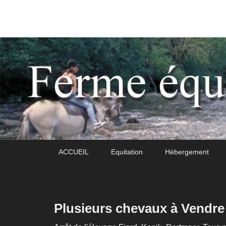
Daoudou
Ferme équestre de Daoudou
Premier
Passer
Passer
ACCUEIL
Equitation
Hébergement
menu
au
au
contenu
contenu
principal
secondaire
Plusieurs chevaux à Vendre