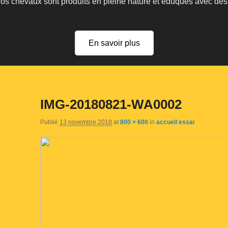
 nos chevaux sont produits en pleine nature et éduqués avec de
En savoir plus
IMG-20180821-WA0002
Publié
13 novembre 2018
at
800 × 600
in
accueil essai