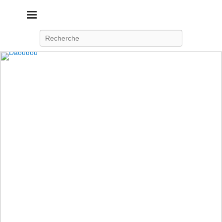
Daoudou
Ferme équestre de Daoudou
Recherche