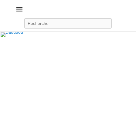
Daoudou
Ferme équestre de Daoudou
Recherche