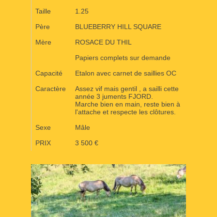
a
Taille
1.25
r
Père
BLUEBERRY HILL SQUARE
d
a
Mère
ROSACE DU THIL
o
Papiers complets sur demande
u
d
Capacité
Etalon avec carnet de saillies OC
o
Caractère
Assez vif mais gentil , a sailli cette
u
année 3 juments FJORD.
Marche bien en main, reste bien à
l'attache et respecte les clôtures.
Sexe
Mâle
PRIX
3 500 €