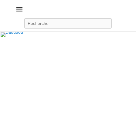
Daoudou
Ferme équestre de Daoudou
Recherche