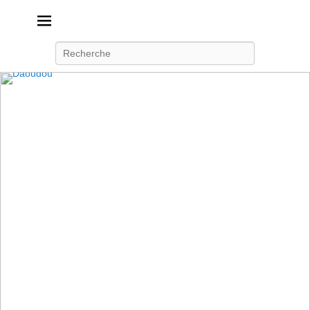
Daoudou
Ferme équestre de Daoudou
Recherche