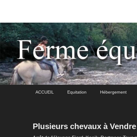
Daoudou
Ferme équestre de Daoudou
Premier
Passer
Passer
ACCUEIL
Equitation
Hébergement
menu
au
au
contenu
contenu
principal
secondaire
Plusieurs chevaux à Vendre