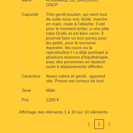
ONCP
Capacité
Très gentil poulain, qui vient tout
de suite nous voir, licolé, marche
en main, reste à l'attache. Il est
pour le moment entier, a une jolie
robe Grullo et est bien carré. Il
pourrait faire un bon poney pour
les petits, pour le tourisme
équestre, les cours ou la
reproduction.I l a déjà participé à
plusieurs séances d'équithérapie,
avec des personnes en fauteuil
ou/et à déplacements difficiles.
Caractère
Assez calme et gentil , apprend
vite. Pinson est curieux de tout.
Sexe
Mâle
Prix
1200 €
Affichage des éléments 1 à 10 sur 10 éléments
❮
1
❯