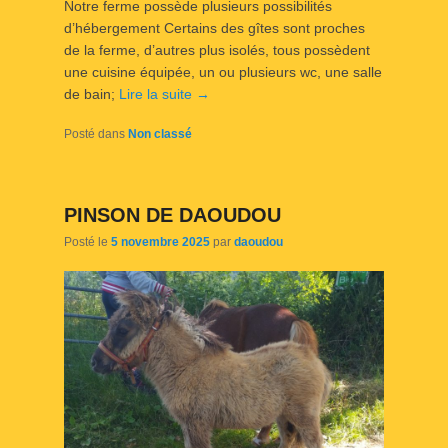
Notre ferme possède plusieurs possibilités
d’hébergement Certains des gîtes sont proches
de la ferme, d’autres plus isolés, tous possèdent
une cuisine équipée, un ou plusieurs wc, une salle
de bain;
Lire la suite →
Posté dans
Non classé
PINSON DE DAOUDOU
Posté le
5 novembre 2025
par
daoudou