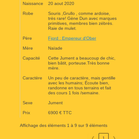
Naissance
20 aout 2020
Robe
Souris ,Grullo , comme ardoise,
très rare! Gène Dun avec marques
primitives, membres bien zébrés.
Raie de mulet.
Père
Fjord : Empereur d'Ober
Mère
Naïade
Capacité
Cette Jument a beaucoup de chic,
bien bâtit, porteuse.Très bonne
mère.
Caractère
Un peu de caractère, mais gentille
avec les humains; Écoute bien,
randonne en tous terrains et fait
des cours 1 fois /semaine.
Sexe
Jument
Prix
6900 € TTC
Affichage des éléments 1 à 9 sur 9 éléments
❮
1
❯