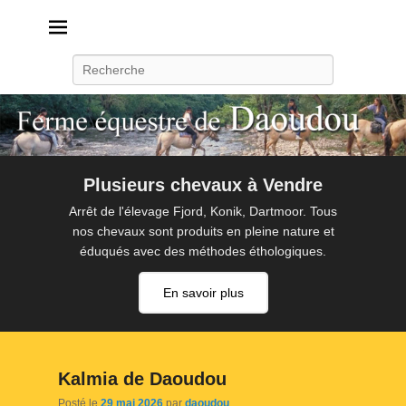
Daoudou
Ferme équestre de Daoudou
Recherche
Plusieurs chevaux à Vendre
Arrêt de l'élevage Fjord, Konik, Dartmoor. Tous
nos chevaux sont produits en pleine nature et
éduqués avec des méthodes éthologiques.
En savoir plus
Kalmia de Daoudou
Posté le
29 mai 2026
par
daoudou