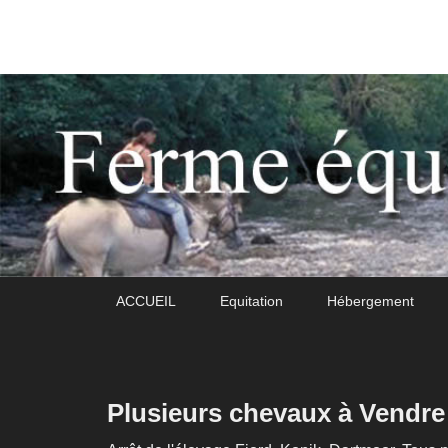
Daoudou
Ferme équestre de Daoudou
Premier
Passer
Passer
ACCUEIL
Equitation
Hébergement
menu
au
au
contenu
contenu
principal
secondaire
Plusieurs chevaux à Vendre