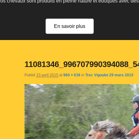
 nos chevaux sont produits en pleine nature et éduqués avec de
En savoir plus
11081346_996707990394088_5
Publié
23 avril 2015
at
960 × 638
in
Trec Vigoulet 29 mars 2015