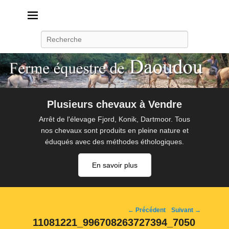
Daoudou
Ferme équestre de Daoudou
Recherche
Plusieurs chevaux à Vendre
Arrêt de l'élevage Fjord, Konik, Dartmoor. Tous
nos chevaux sont produits en pleine nature et
éduqués avec des méthodes éthologiques.
En savoir plus
Navigation
← Précédent
Suivant →
d'image
11081221_996708263727394_7050