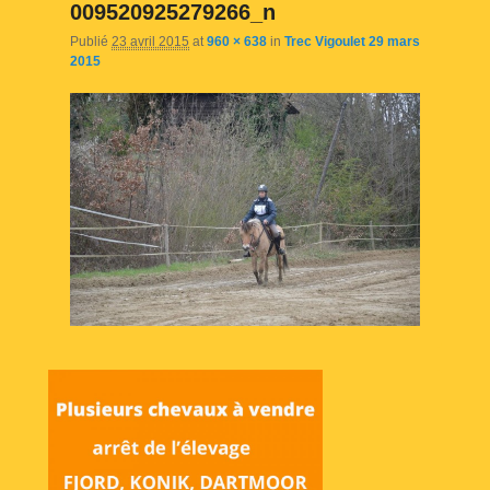
009520925279266_n
Publié
23 avril 2015
at
960 × 638
in
Trec Vigoulet 29 mars
2015