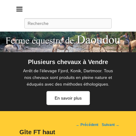
Daoudou
Ferme équestre de Daoudou
Recherche
Plusieurs chevaux à Vendre
Arrêt de l'élevage Fjord, Konik, Dartmoor. Tous
nos chevaux sont produits en pleine nature et
éduqués avec des méthodes éthologiques.
En savoir plus
Navigation
← Précédent
Suivant →
d'image
Gîte FT haut