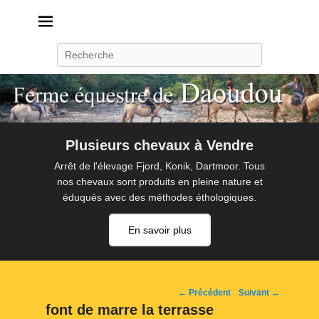
Daoudou
Ferme équestre de Daoudou
Recherche
Plusieurs chevaux à Vendre
Arrêt de l'élevage Fjord, Konik, Dartmoor. Tous
nos chevaux sont produits en pleine nature et
éduqués avec des méthodes éthologiques.
En savoir plus
Navigation
← Précédent
Suivant →
d'image
font de marre la terrasse