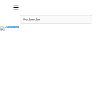
Daoudou
Ferme équestre de Daoudou
Recherche