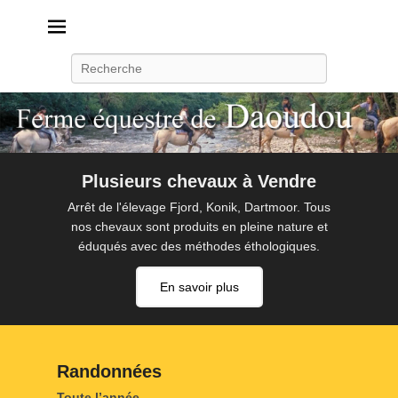
Daoudou
Ferme équestre de Daoudou
Recherche
Plusieurs chevaux à Vendre
Arrêt de l'élevage Fjord, Konik, Dartmoor. Tous
nos chevaux sont produits en pleine nature et
éduqués avec des méthodes éthologiques.
En savoir plus
Randonnées
P
Toute l’année