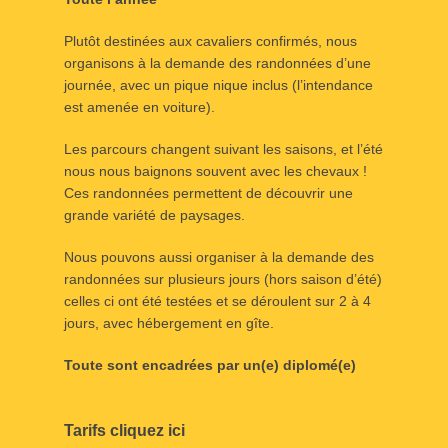
o
Plutôt destinées aux cavaliers confirmés, nous
s
organisons à la demande des randonnées d’une
t
journée, avec un pique nique inclus (l’intendance
é
est amenée en voiture).
l
e
Les parcours changent suivant les saisons, et l’été
2
nous nous baignons souvent avec les chevaux !
f
Ces randonnées permettent de découvrir une
é
grande variété de paysages.
v
r
Nous pouvons aussi organiser à la demande des
i
randonnées sur plusieurs jours (hors saison d’été)
e
celles ci ont été testées et se déroulent sur 2 à 4
r
jours, avec hébergement en gîte.
2
0
Toute sont encadrées par un(e) diplomé(e)
1
5
p
Tarifs cliquez ici
a