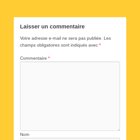
r
d
a
o
Laisser un commentaire
u
Votre adresse e-mail ne sera pas publiée.
Les
d
champs obligatoires sont indiqués avec
*
o
u
Commentaire
*
Nom