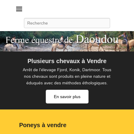
Daoudou
Ferme équestre de Daoudou
Recherche
Plusieurs chevaux à Vendre
Arrêt de l'élevage Fjord, Konik, Dartmoor. Tous
nos chevaux sont produits en pleine nature et
éduqués avec des méthodes éthologiques.
En savoir plus
Poneys à vendre
P