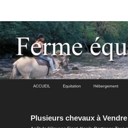
Daoudou
Ferme équestre de Daoudou
Premier
Passer
Passer
ACCUEIL
Equitation
Hébergement
menu
au
au
contenu
contenu
principal
secondaire
Plusieurs chevaux à Vendre