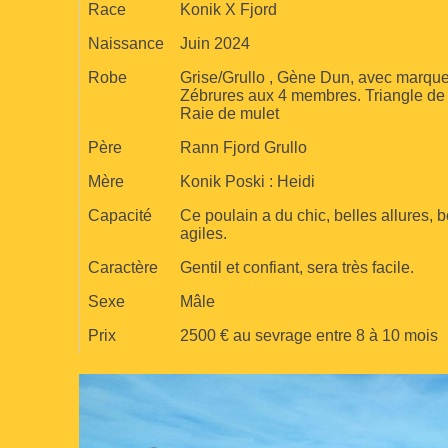
u
Race
Konik X Fjord
d
Naissance
Juin 2024
o
Robe
Grise/Grullo , Gène Dun, avec marques
u
Zébrures aux 4 membres. Triangle de z
Raie de mulet
Père
Rann Fjord Grullo
Mère
Konik Poski : Heidi
Capacité
Ce poulain a du chic, belles allures, 
agiles.
Caractère
Gentil et confiant, sera très facile.
Sexe
Mâle
Prix
2500 € au sevrage entre 8 à 10 mois