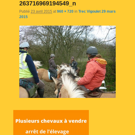
263716969194549_n
Publié
23 avril 2015
at
960 × 720
in
Trec Vigoulet 29 mars
2015