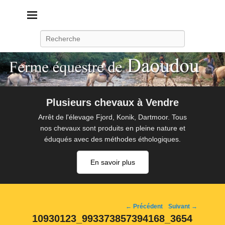
Daoudou
Ferme équestre de Daoudou
Recherche
Plusieurs chevaux à Vendre
Arrêt de l'élevage Fjord, Konik, Dartmoor. Tous
nos chevaux sont produits en pleine nature et
éduqués avec des méthodes éthologiques.
En savoir plus
Navigation
← Précédent
Suivant →
d'image
10930123_993373857394168_3654