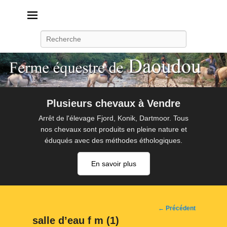
Daoudou
Ferme équestre de Daoudou
Recherche
Plusieurs chevaux à Vendre
Arrêt de l'élevage Fjord, Konik, Dartmoor. Tous
nos chevaux sont produits en pleine nature et
éduqués avec des méthodes éthologiques.
En savoir plus
Navigation
← Précédent
d'image
salle d’eau f m (1)