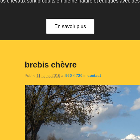
 nos chevaux sont produits en pleine nature et éduqués avec de
En savoir plus
brebis chèvre
Publié
11 juillet 2016
at
960 × 720
in
contact