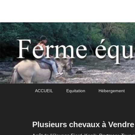
Daoudou
Ferme équestre de Daoudou
Premier
Passer
Passer
ACCUEIL
Equitation
Hébergement
menu
au
au
contenu
contenu
principal
secondaire
Plusieurs chevaux à Vendre