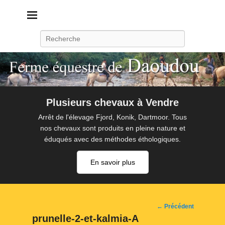
Daoudou
Ferme équestre de Daoudou
Recherche
Plusieurs chevaux à Vendre
Arrêt de l'élevage Fjord, Konik, Dartmoor. Tous
nos chevaux sont produits en pleine nature et
éduqués avec des méthodes éthologiques.
En savoir plus
Navigation
← Précédent
d'image
prunelle-2-et-kalmia-A