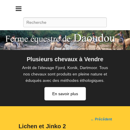
Daoudou
Ferme équestre de Daoudou
Recherche
Plusieurs chevaux à Vendre
Arrêt de l'élevage Fjord, Konik, Dartmoor. Tous
nos chevaux sont produits en pleine nature et
éduqués avec des méthodes éthologiques.
En savoir plus
Navigation
← Précédent
d'image
Lichen et Jinko 2