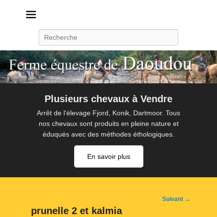
Daoudou
Ferme équestre de Daoudou
Recherche
Plusieurs chevaux à Vendre
Arrêt de l'élevage Fjord, Konik, Dartmoor. Tous
nos chevaux sont produits en pleine nature et
éduqués avec des méthodes éthologiques.
En savoir plus
Navigation
Suivant →
d'image
prunelle 2 et kalmia