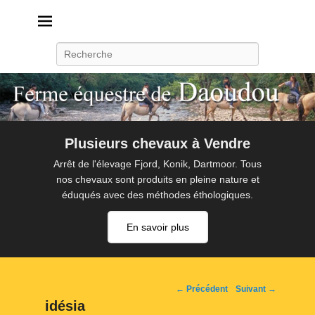
Daoudou
Ferme équestre de Daoudou
Recherche
Plusieurs chevaux à Vendre
Arrêt de l'élevage Fjord, Konik, Dartmoor. Tous
nos chevaux sont produits en pleine nature et
éduqués avec des méthodes éthologiques.
En savoir plus
Navigation
← Précédent
Suivant →
d'image
idésia