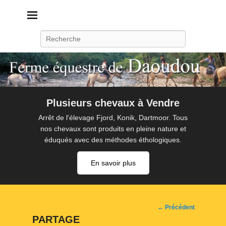
Daoudou
Ferme équestre de Daoudou
Recherche
Plusieurs chevaux à Vendre
Arrêt de l'élevage Fjord, Konik, Dartmoor. Tous
nos chevaux sont produits en pleine nature et
éduqués avec des méthodes éthologiques.
En savoir plus
Navigation
← Précédent
d'image
PARTAGE