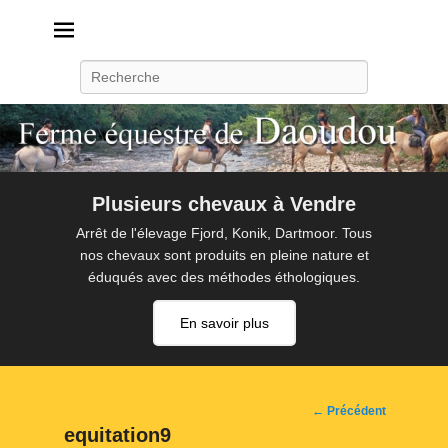
Daoudou
Ferme équestre de Daoudou
Recherche
Plusieurs chevaux à Vendre
Arrêt de l'élevage Fjord, Konik, Dartmoor. Tous
nos chevaux sont produits en pleine nature et
éduqués avec des méthodes éthologiques.
En savoir plus
Navigation
← Précédent
d'image
equitation9