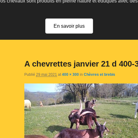
 nos chevaux sont produits en pleine nature et éduqués avec de
En savoir plus
A chevrettes janvier 21 d 400-
Publié
29 mai 2021
at
400 × 300
in
Chèvres et brebis