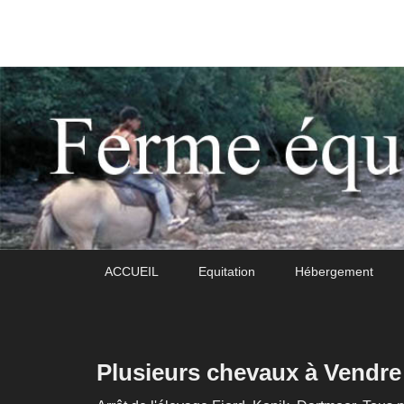
Daoudou
Ferme équestre de Daoudou
Premier
Passer
Passer
ACCUEIL
Equitation
Hébergement
menu
au
au
contenu
contenu
principal
secondaire
Plusieurs chevaux à Vendre