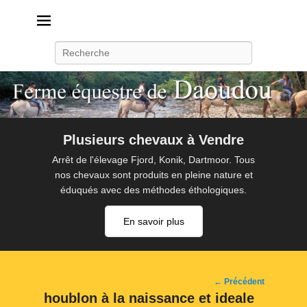
Daoudou
Ferme équestre de Daoudou
Recherche
Plusieurs chevaux à Vendre
Arrêt de l'élevage Fjord, Konik, Dartmoor. Tous
nos chevaux sont produits en pleine nature et
éduqués avec des méthodes éthologiques.
En savoir plus
Navigation
← Précédent
d'image
houblon à la naissance et ideale