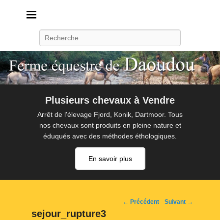
Daoudou
Ferme équestre de Daoudou
Recherche
Plusieurs chevaux à Vendre
Arrêt de l'élevage Fjord, Konik, Dartmoor. Tous
nos chevaux sont produits en pleine nature et
éduqués avec des méthodes éthologiques.
En savoir plus
Navigation
← Précédent
Suivant →
d'image
sejour_rupture3