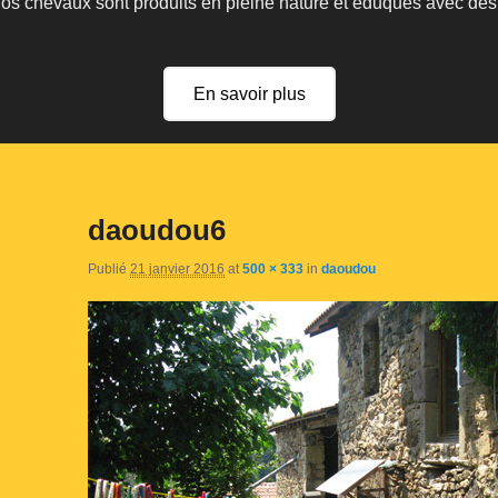
 nos chevaux sont produits en pleine nature et éduqués avec de
En savoir plus
daoudou6
Publié
21 janvier 2016
at
500 × 333
in
daoudou