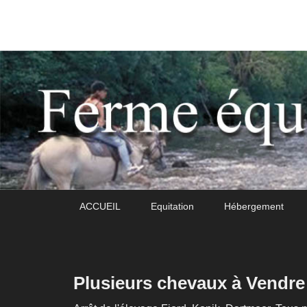
Daoudou
Ferme équestre de Daoudou
Premier
Passer
Passer
ACCUEIL
Equitation
Hébergement
menu
au
au
contenu
contenu
principal
secondaire
Plusieurs chevaux à Vendre