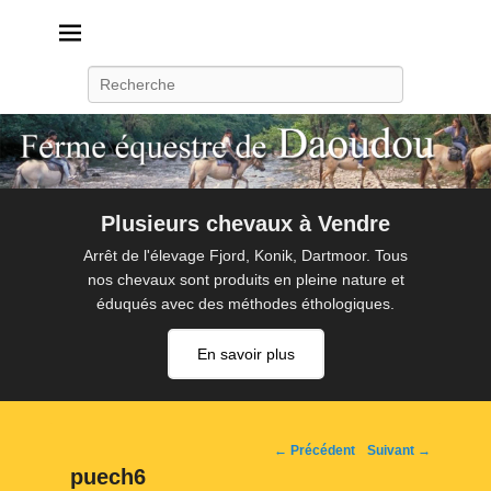
Daoudou
Ferme équestre de Daoudou
Recherche
Plusieurs chevaux à Vendre
Arrêt de l'élevage Fjord, Konik, Dartmoor. Tous
nos chevaux sont produits en pleine nature et
éduqués avec des méthodes éthologiques.
En savoir plus
Navigation
← Précédent
Suivant →
d'image
puech6