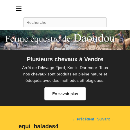
Daoudou
Ferme équestre de Daoudou
Recherche
Plusieurs chevaux à Vendre
Arrêt de l'élevage Fjord, Konik, Dartmoor. Tous
nos chevaux sont produits en pleine nature et
éduqués avec des méthodes éthologiques.
En savoir plus
Navigation
← Précédent
Suivant →
d'image
equi_balades4