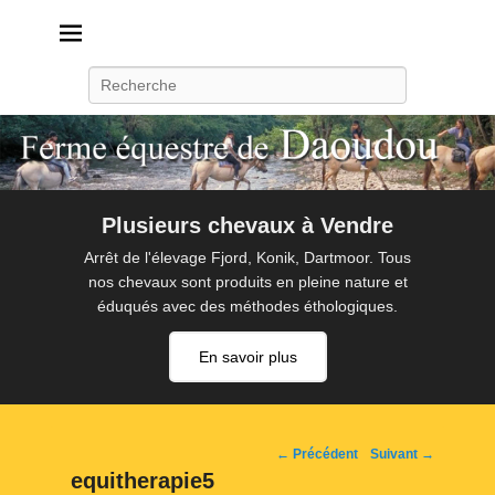
Daoudou
Ferme équestre de Daoudou
Recherche
Plusieurs chevaux à Vendre
Arrêt de l'élevage Fjord, Konik, Dartmoor. Tous
nos chevaux sont produits en pleine nature et
éduqués avec des méthodes éthologiques.
En savoir plus
Navigation
← Précédent
Suivant →
d'image
equitherapie5