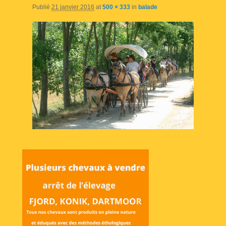
Publié
21 janvier 2016
at
500 × 333
in
balade