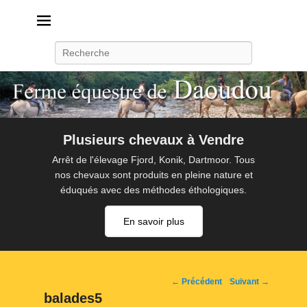
Daoudou
Ferme équestre de Daoudou
Recherche
Plusieurs chevaux à Vendre
Arrêt de l'élevage Fjord, Konik, Dartmoor. Tous
nos chevaux sont produits en pleine nature et
éduqués avec des méthodes éthologiques.
En savoir plus
Navigation
← Précédent
Suivant →
d'image
balades5