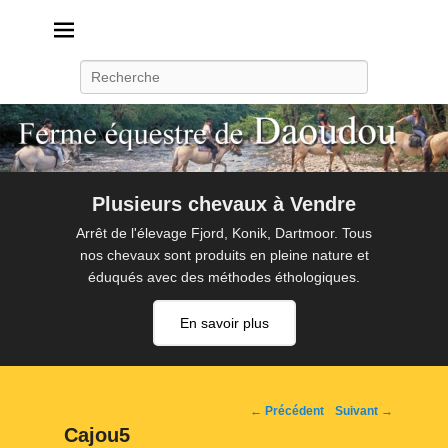
Daoudou
Ferme équestre de Daoudou
Recherche
Plusieurs chevaux à Vendre
Arrêt de l'élevage Fjord, Konik, Dartmoor. Tous
nos chevaux sont produits en pleine nature et
éduqués avec des méthodes éthologiques.
En savoir plus
Navigation
← Précédent
Suivant →
d'image
Cajou5