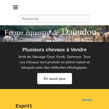
Daoudou
Ferme équestre de Daoudou
Recherche
Plusieurs chevaux à Vendre
Arrêt de l'élevage Fjord, Konik, Dartmoor. Tous
nos chevaux sont produits en pleine nature et
éduqués avec des méthodes éthologiques.
En savoir plus
Navigation
Suivant →
d'image
Esprit1