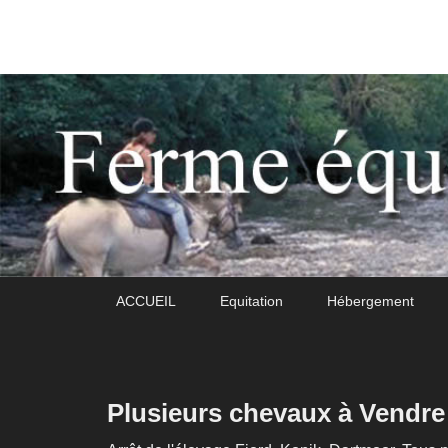
Daoudou
Ferme équestre de Daoudou
Premier
Passer
Passer
ACCUEIL
Equitation
Hébergement
menu
au
au
contenu
contenu
principal
secondaire
Plusieurs chevaux à Vendre