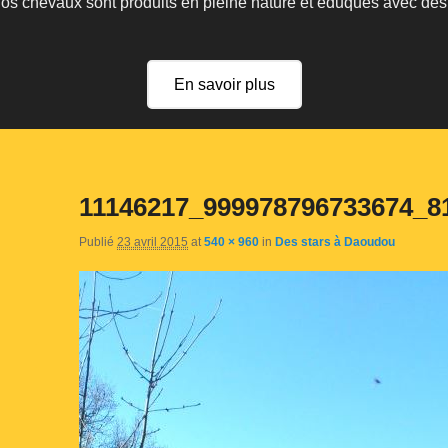
 nos chevaux sont produits en pleine nature et éduqués avec de
En savoir plus
11146217_999978796733674_8
Publié
23 avril 2015
at
540 × 960
in
Des stars à Daoudou