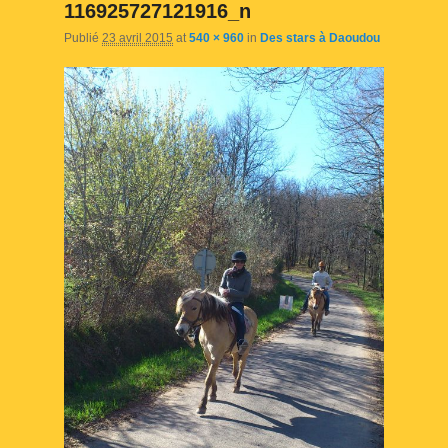
116925727121916_n
Publié
23 avril 2015
at
540 × 960
in
Des stars à Daoudou