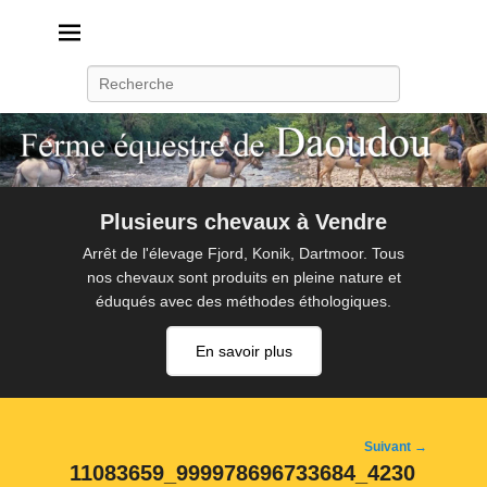
Daoudou
Ferme équestre de Daoudou
Recherche
Plusieurs chevaux à Vendre
Arrêt de l'élevage Fjord, Konik, Dartmoor. Tous
nos chevaux sont produits en pleine nature et
éduqués avec des méthodes éthologiques.
En savoir plus
Navigation
Suivant →
d'image
11083659_999978696733684_4230