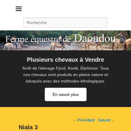
Daoudou
Ferme équestre de Daoudou
Recherche
Plusieurs chevaux à Vendre
Arrêt de l'élevage Fjord, Konik, Dartmoor. Tous
nos chevaux sont produits en pleine nature et
éduqués avec des méthodes éthologiques.
En savoir plus
Navigation
← Précédent
Suivant →
d'image
Niala 3