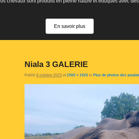
 nos chevaux sont produits en pleine nature et éduqués avec de
En savoir plus
Niala 3 GALERIE
Publié
8 octobre 2023
at
2560 × 1920
in
Plus de photos des poula