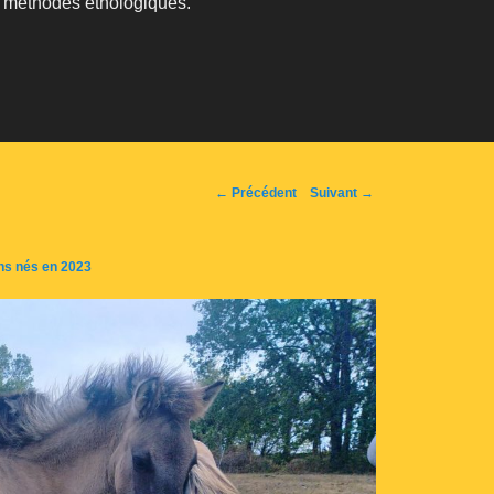
s méthodes éthologiques.
Navigation
← Précédent
Suivant →
d'image
ins nés en 2023