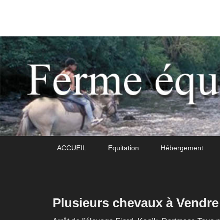
Daoudou
Ferme équestre de Daoudou
Premier
Passer
Passer
ACCUEIL
Equitation
Hébergement
menu
au
au
contenu
contenu
principal
secondaire
Plusieurs chevaux à Vendre