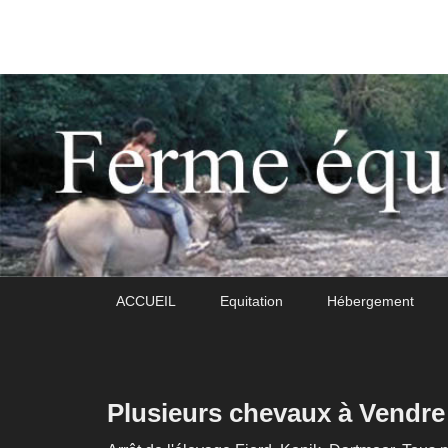
Daoudou
Ferme équestre de Daoudou
Premier
Passer
Passer
ACCUEIL
Equitation
Hébergement
menu
au
au
contenu
contenu
principal
secondaire
Plusieurs chevaux à Vendre