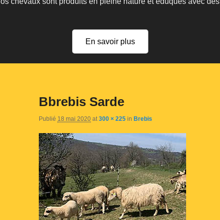
 nos chevaux sont produits en pleine nature et éduqués avec de
En savoir plus
Bbrebis Sarde
Publié
18 mai 2020
at
300 × 225
in
Brebis