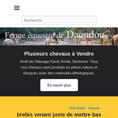
Daoudou
Ferme équestre de Daoudou
Recherche
Plusieurs chevaux à Vendre
Arrêt de l'élevage Fjord, Konik, Dartmoor. Tous
nos chevaux sont produits en pleine nature et
éduqués avec des méthodes éthologiques.
En savoir plus
Navigation
← Précédent
Suivant →
d'image
brebis venant juste de mettre bas