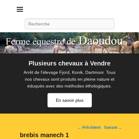
Daoudou
Ferme équestre de Daoudou
Recherche
Plusieurs chevaux à Vendre
Arrêt de l'élevage Fjord, Konik, Dartmoor. Tous
nos chevaux sont produits en pleine nature et
éduqués avec des méthodes éthologiques.
En savoir plus
Navigation
← Précédent
Suivant →
d'image
brebis manech 1