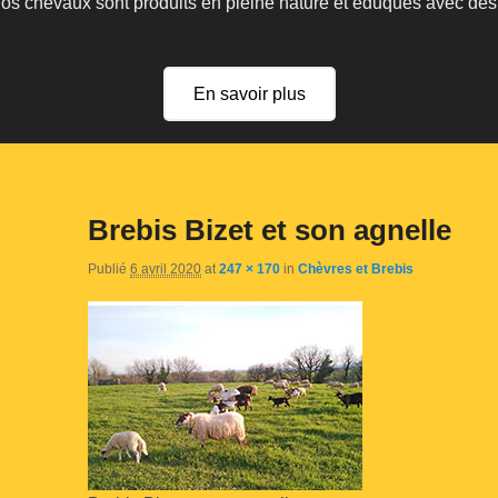
 nos chevaux sont produits en pleine nature et éduqués avec de
En savoir plus
Brebis Bizet et son agnelle
Publié
6 avril 2020
at
247 × 170
in
Chèvres et Brebis