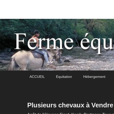
Daoudou
Ferme équestre de Daoudou
Premier
Passer
Passer
ACCUEIL
Equitation
Hébergement
menu
au
au
contenu
contenu
principal
secondaire
Plusieurs chevaux à Vendre