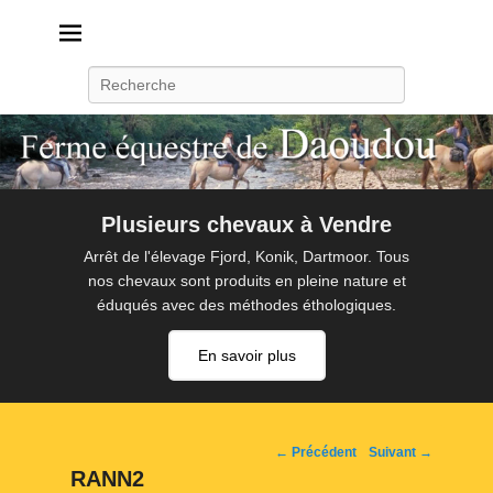
Daoudou
Ferme équestre de Daoudou
Recherche
Plusieurs chevaux à Vendre
Arrêt de l'élevage Fjord, Konik, Dartmoor. Tous
nos chevaux sont produits en pleine nature et
éduqués avec des méthodes éthologiques.
En savoir plus
Navigation
← Précédent
Suivant →
d'image
RANN2