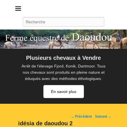
Daoudou
Ferme équestre de Daoudou
Recherche
Plusieurs chevaux à Vendre
Arrêt de l'élevage Fjord, Konik, Dartmoor. Tous
nos chevaux sont produits en pleine nature et
éduqués avec des méthodes éthologiques.
En savoir plus
Navigation
← Précédent
Suivant →
d'image
idésia de daoudou 2