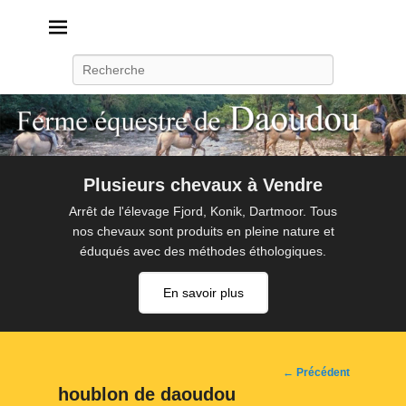
Daoudou
Ferme équestre de Daoudou
Recherche
Plusieurs chevaux à Vendre
Arrêt de l'élevage Fjord, Konik, Dartmoor. Tous
nos chevaux sont produits en pleine nature et
éduqués avec des méthodes éthologiques.
En savoir plus
Navigation
← Précédent
d'image
houblon de daoudou