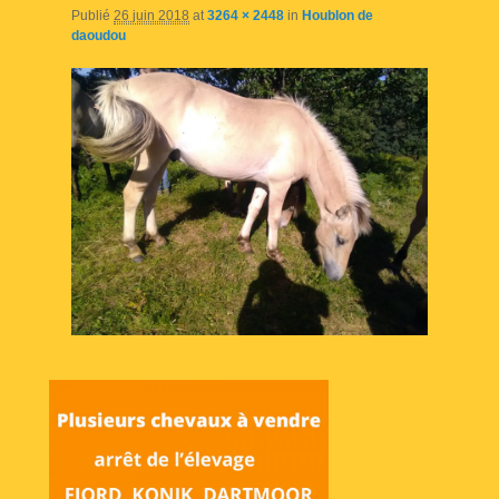
Publié
26 juin 2018
at
3264 × 2448
in
Houblon de
daoudou