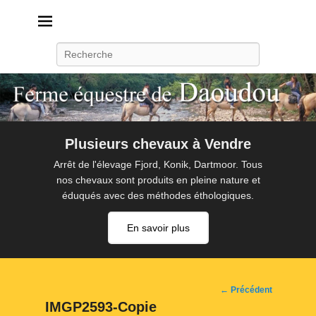
Daoudou
Ferme équestre de Daoudou
Recherche
Plusieurs chevaux à Vendre
Arrêt de l'élevage Fjord, Konik, Dartmoor. Tous
nos chevaux sont produits en pleine nature et
éduqués avec des méthodes éthologiques.
En savoir plus
Navigation
← Précédent
d'image
IMGP2593-Copie