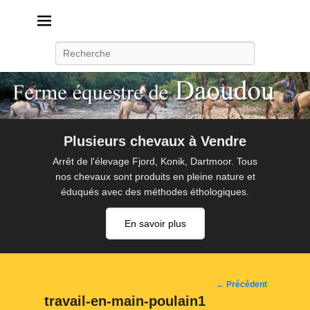
Daoudou
Ferme équestre de Daoudou
Recherche
Plusieurs chevaux à Vendre
Arrêt de l'élevage Fjord, Konik, Dartmoor. Tous
nos chevaux sont produits en pleine nature et
éduqués avec des méthodes éthologiques.
En savoir plus
Navigation
← Précédent
d'image
travail-en-main-poulain1