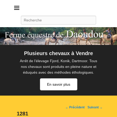
Daoudou
Ferme équestre de Daoudou
Recherche
Plusieurs chevaux à Vendre
Arrêt de l'élevage Fjord, Konik, Dartmoor. Tous
nos chevaux sont produits en pleine nature et
éduqués avec des méthodes éthologiques.
En savoir plus
Navigation
← Précédent
Suivant →
d'image
1281