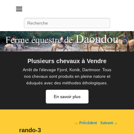
Daoudou
Ferme équestre de Daoudou
Recherche
Plusieurs chevaux à Vendre
Arrêt de l'élevage Fjord, Konik, Dartmoor. Tous
nos chevaux sont produits en pleine nature et
éduqués avec des méthodes éthologiques.
En savoir plus
Navigation
← Précédent
Suivant →
d'image
rando-3